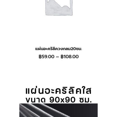
แผ่นอะคริลิควงกลม20ซม.
฿
59.00
–
฿
108.00