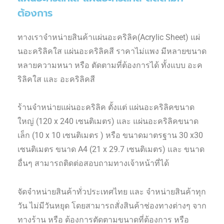
ต้องการ
ทางเราจำหน่ายสินค้าแผ่นอะคริลิค(Acrylic Sheet) แผ่
นอะคริลิคใส แผ่นอะคริลิคสี ราคาไม่แพง มีหลายขนาด
หลายความหนา หรือ ตัดตามที่ต้องการได้ ทั้งแบบ อะค
ริลิคใส และ อะคริลิคสี
ร้านจำหน่ายแผ่นอะคริลิค ตั้งแต่ แผ่นอะคริลิคขนาด
ใหญ่ (120 x 240 เซนติเมตร) และ แผ่นอะคริลิคขนาด
เล็ก (10 x 10 เซนติเมตร ) หรือ ขนาดมาตรฐาน 30 x30
เซนติเมตร ขนาด A4 (21 x 29.7 เซนติเมตร) และ ขนาด
อื่นๆ สามารถติดต่อสอบถามทางเจ้าหน้าที่ได้
จัดจำหน่ายสินค้าทั่วประเทศไทย และ จำหน่ายสินค้าทุก
วัน ไม่มีวันหยุด โดยสามารถสั่งสินค้าช่องทางต่างๆ จาก
ทางร้าน หรือ ต้องการตัดตามขนาดที่ต้องการ หรือ