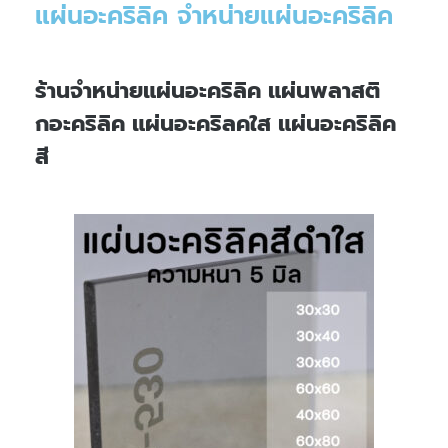
แผ่นอะคริลิค จำหน่ายแผ่นอะคริลิค
ร้านจำหน่ายแผ่นอะคริลิค แผ่นพลาสติ
กอะคริลิค แผ่นอะคริลคใส แผ่นอะคริลิค
สี