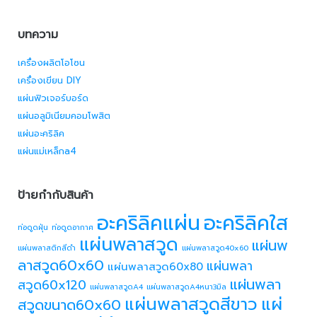
บทความ
เครื่องผลิตโอโซน
เครื่องเขียน DIY
แผ่นฟิวเจอร์บอร์ด
แผ่นอลูมิเนียมคอมโพสิต
แผ่นอะคริลิค
แผ่นแม่เหล็กa4
ป้ายกำกับสินค้า
อะคริลิคแผ่น
อะคริลิคใส
ท่อดูดฝุ่น
ท่อดูดอากาศ
แผ่นพลาสวูด
แผ่นพ
แผ่นพลาสติกสีดำ
แผ่นพลาสวูด40x60
ลาสวูด60x60
แผ่นพลา
แผ่นพลาสวูด60x80
แผ่นพลา
สวูด60x120
แผ่นพลาสวูดA4
แผ่นพลาสวูดA4หนา3มิล
แผ่นพลาสวูดสีขาว
แผ่
สวูดขนาด60x60