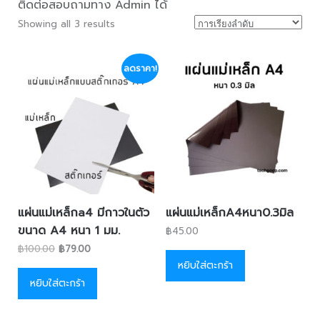
ติดต่อสอบถามทาง Admin ได้
Showing all 3 results
ลดราคา!
แผ่นแม่เหล็กa4 มีกาวในตัว
แผ่นแม่เหล็กA4หนา0.3มิล
ขนาด A4 หนา 1 มม.
฿
45.00
฿
100.00
฿
79.00
หยิบใส่ตะกร้า
หยิบใส่ตะกร้า