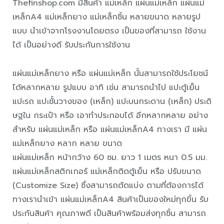
Thefinshop.com มีสินค้า แม่เหล็ก แผ่นแม่เหล็ก แผ่นแม่
เหล็กA4 แม่เหล็กยาง แม่เหล็กชิ้น หลายขนาด หลายรูป
แบบ นำเข้าจากโรงงานโดยตรง เป็นของที่สามารถ ใช้งาน
ได้ เป็นอย่างดี รับประกันการใช้งาน
แผ่นแม่เหล็กยาง หรือ แผ่นแม่เหล็ก นั้นสามารถใช้ประโยชน์
ได้หลากหลาย รูปแบบ อาทิ เช่น สามารถนำไป แปะตู้เย็น
แปะรถ แปะชั้นวางของ (เหล็ก) แปะบนกระดาน (เหล็ก) ประดิ
ษฐใน กระเป๋า หรือ เอาทำประกอบได้ อีกหลากหลาย อย่าง
สำหรับ แผ่นแม่เหล็ก หรือ แผ่นแม่เหล็กA4 ทางเรา มี แผ่น
แม่เหล็กยาง หลาก หลาย ขนาด
แผ่นแม่เหล็ก หน้ากว้าง 60 ซม. ยาว 1 เมตร หนา 0.5 มม.
แผ่นแม่เหล็กสติกเกอร์ แม่เหล็กติดตู้เย็น หรือ ปรับขนาด
(Customize Size) ซึ่งสามารถตัดแบ่ง ตามที่ต้องการได้
ทางเรานำเข้า แผ่นแม่เหล็กA4 สินค้าเป็นของใหม่ทุกขิ้น รับ
ประกันสินค้า คุณภาพดี เป็นสินค้าพร้อมส่งทุกชิ้น สามารถ