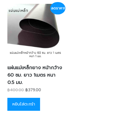
ลดราคา!
แผ่นแม่เหล็กยาง หน้ากว้าง
60 ซม. ยาว 1เมตร หนา
0.5 มม.
฿
400.00
฿
379.00
หยิบใส่ตะกร้า