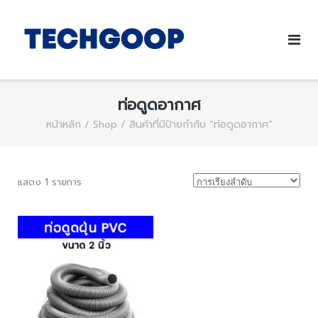
ท่อดูดอากาศ
หน้าหลัก
/
Shop
/ สินค้าที่มีป้ายกำกับ “ท่อดูดอากาศ”
แสดง 1 รายการ