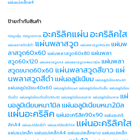
แผ่นแม่เหล็กa4
ป้ายกำกับสินค้า
อะคริลิคแผ่น
อะคริลิคใส
ท่อดูดฝุ่น
ท่อดูดอากาศ
แผ่นพลาสวูด
แผ่นพ
แผ่นพลาสติกสีดำ
แผ่นพลาสวูด40x60
ลาสวูด60x60
แผ่นพลา
แผ่นพลาสวูด60x80
แผ่นพลา
สวูด60x120
แผ่นพลาสวูดA4
แผ่นพลาสวูดA4หนา3มิล
แผ่นพลาสวูดสีขาว
แผ่
สวูดขนาด60x60
นพลาสวูดสีดำ
แผ่นอลูมิเนียม
แผ่นอลูมิเนียม40x40
แผ่นอลูมิเนียม40x60
แผ่นอลูมิเนียมa4
แผ่นอลูมิเนียมกันลื่น
แผ่นอลูมิเนียม
แผ่
ตีนเป็ด
แผ่นอลูมิเนียมตีนเป็ด30x30
แผ่นอลูมิเนียมลงลาย
แผ่นอลูมิเนียมลาย
นอลูมิเนียมหนา1มิล
แผ่นอลูมิเนียมหนา2มิล
แผ่นอะคริลิค
แผ่นอะคริลิค90x90
แผ่นอะคริ
แผ่นอะคริลิคใส
ลิคA4
แผ่นอะคริลิคสีดำ
แผ่นอะคริลิคสีดำใส
แผ่นแม่เหล็ก
แผ่นแม่เหล็กA4
แผ่นแม่เหล็กยาง
แผ่นแม่เหล็ก