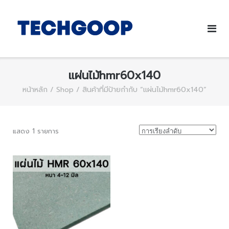
แผ่นไม้hmr60x140
หน้าหลัก
/
Shop
/ สินค้าที่มีป้ายกำกับ “แผ่นไม้hmr60x140”
แสดง 1 รายการ