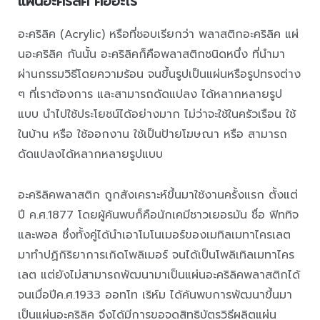
แผ่นอะคริลิค คืออะไร
อะคริลิค (Acrylic) หรือที่ชอบเรียกว่า พลาสติกอะคริลิค แผ่
นอะคริลิค กันนั้น อะคริลิคก็คือพลาสติกชนิดหนึ่ง ที่นำมา
ผ่านกรรมวิธีโดยความร้อน จนขึ้นรูปเป็นแผ่นหรือรูปทรงต่าง
ๆ ที่เราต้องการ และสามารถดัดแปลง ได้หลากหลายรูป
แบบ นำไปใช้ประโยชน์ได้อย่างมาก ไม่ว่าจะใช้ในครัวเรือน ใช้
ในบ้าน หรือ ใช้ออกงาน ใช้เป็นป้ายโฆษณา หรือ สามารถ
ดัดแปลงได้หลากหลายรูปแบบ
อะคริลิคพลาสติก ถูกสังเคราะห์ขึ้นมาใช้งานครั้งแรก ตั้งแต่
ปี ค.ศ.1877 โดยผู้ค้นพบก็คือนักเคมีชาวเยอรมัน ชื่อ ฟิททิจ
และพอล ซึ่งทั้งคู่ได้นำเอาโมโนเมอร์ของเมทิลเมทาไครเลต
มาทำปฏิกิริยาการเกิดโพลิเมอร์ จนได้เป็นโพลิเทิลเมทาไคร
เลต แต่ยังไม่สามารถพัฒนามาเป็นแผ่นอะคริลิคพลาสติกได้
จนเมื่อปีค.ศ.1933 ออทโท เริห์ม ได้ค้นพบการพัฒนาขึ้นมา
เป็นแผ่นอะคริลิค จึงได้มีการขอจดสิทธิบัตรวิธีผลิตแผ่น