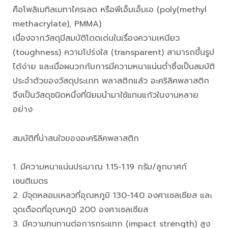
คือโพลิเมทิลเมทาไครเลต หรือพีเอ็มเอ็มเอ (poly(methyl
methacrylate), PMMA)
เนื่องจากวัสดุมีสมบัติโดดเด่นในเรื่องความเหนียว
(toughness) ความโปร่งใส (transparent) สามารถขึ้นรูป
ได้ง่าย และเมื่อผนวกกับการมีความหนาแน่นต่ำซึ่งเป็นสมบัติ
ประจำตัวของวัสดุประเภท พลาสติกแล้ว อะคริลิคพลาสติก
จึงเป็นวัสดุชนิดหนึ่งที่นิยมนำมาใช้แทนแก้วในงานหลาย
อย่าง
สมบัติที่น่าสนใจของอะคริลิคพลาสติก
1. มีความหนาแน่นประมาณ 1.15-1.19 กรัม/ลูกบาศก์
เซนติเมตร
2. มีจุดหลอมเหลวที่อุณหภูมิ 130-140 องศาเซลเซียส และ
จุดเดือดที่อุณหภูมิ 200 องศาเซลเซียส
3. มีความทนทานต่อการกระแทก (impact strength) สูง