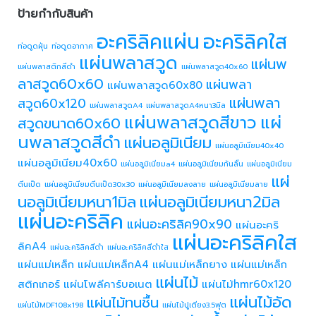
ป้ายกำกับสินค้า
อะคริลิคแผ่น
อะคริลิคใส
ท่อดูดฝุ่น
ท่อดูดอากาศ
แผ่นพลาสวูด
แผ่นพ
แผ่นพลาสติกสีดำ
แผ่นพลาสวูด40x60
ลาสวูด60x60
แผ่นพลา
แผ่นพลาสวูด60x80
แผ่นพลา
สวูด60x120
แผ่นพลาสวูดA4
แผ่นพลาสวูดA4หนา3มิล
แผ่นพลาสวูดสีขาว
แผ่
สวูดขนาด60x60
นพลาสวูดสีดำ
แผ่นอลูมิเนียม
แผ่นอลูมิเนียม40x40
แผ่นอลูมิเนียม40x60
แผ่นอลูมิเนียมa4
แผ่นอลูมิเนียมกันลื่น
แผ่นอลูมิเนียม
แผ่
ตีนเป็ด
แผ่นอลูมิเนียมตีนเป็ด30x30
แผ่นอลูมิเนียมลงลาย
แผ่นอลูมิเนียมลาย
นอลูมิเนียมหนา1มิล
แผ่นอลูมิเนียมหนา2มิล
แผ่นอะคริลิค
แผ่นอะคริลิค90x90
แผ่นอะคริ
แผ่นอะคริลิคใส
ลิคA4
แผ่นอะคริลิคสีดำ
แผ่นอะคริลิคสีดำใส
แผ่นแม่เหล็ก
แผ่นแม่เหล็กA4
แผ่นแม่เหล็กยาง
แผ่นแม่เหล็ก
แผ่นไม้
สติกเกอร์
แผ่นโพลีคาร์บอเนต
แผ่นไม้hmr60x120
แผ่นไม้อัด
แผ่นไม้ทนชื้น
แผ่นไม้MDF108x198
แผ่นไม้ปูเตียง3.5ฟุต